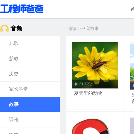
音频
故事 > 科普故事
儿歌
胎教
历史
31.7万次
家长学堂
夏天里的动物
故事
课程