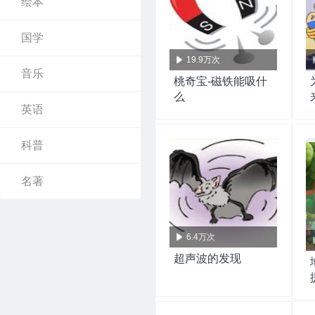
绘本
国学
19.9万次
音乐
桃奇宝-磁铁能吸什
么
英语
科普
名著
6.4万次
超声波的发现