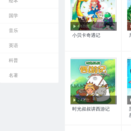
绘本
国学
4.6万次
音乐
小贝卡奇遇记
英语
科普
名著
2.4万次
时光叔叔讲西游记