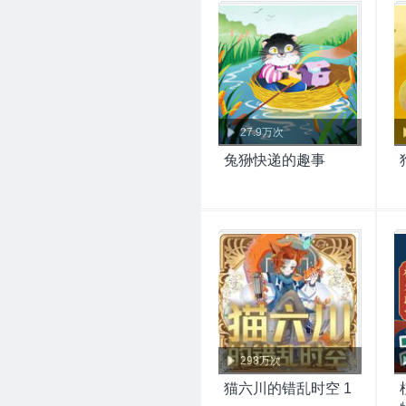
27.9万次
兔狲快递的趣事
298万次
猫六川的错乱时空 1