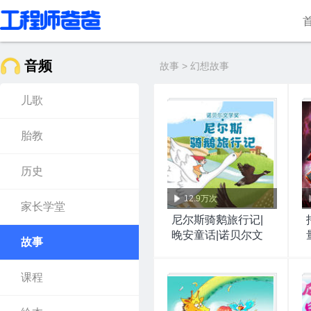
音频
故事 > 幻想故事
儿歌
胎教
历史
12.9万次
家长学堂
尼尔斯骑鹅旅行记|
晚安童话|诺贝尔文
故事
学奖
课程