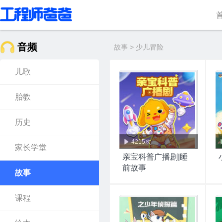
音频
故事 > 少儿冒险
儿歌
胎教
历史
4215次
家长学堂
亲宝科普广播剧|睡
前故事
故事
课程