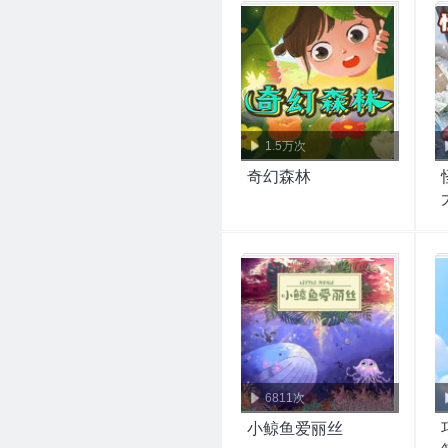
1.5万次
奇幻森林
6811次
小鲸鱼爱丽丝