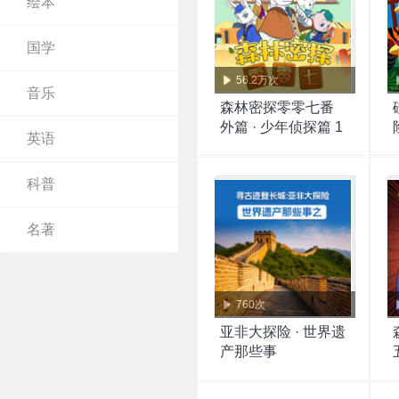
绘本
国学
56.2万次
音乐
森林密探零零七番
外篇 · 少年侦探篇 1
英语
科普
名著
760次
亚非大探险 · 世界遗
产那些事