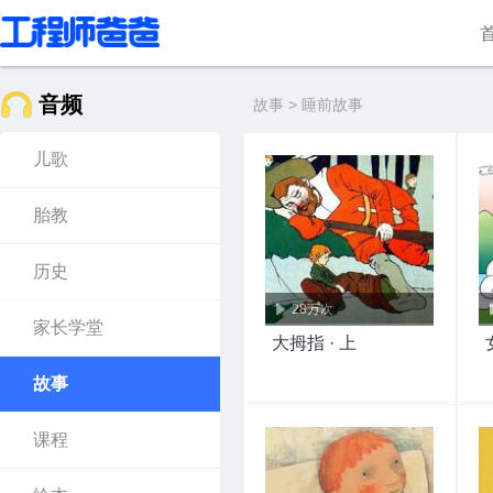
音频
故事 > 睡前故事
儿歌
胎教
历史
28万次
家长学堂
大拇指 · 上
故事
课程