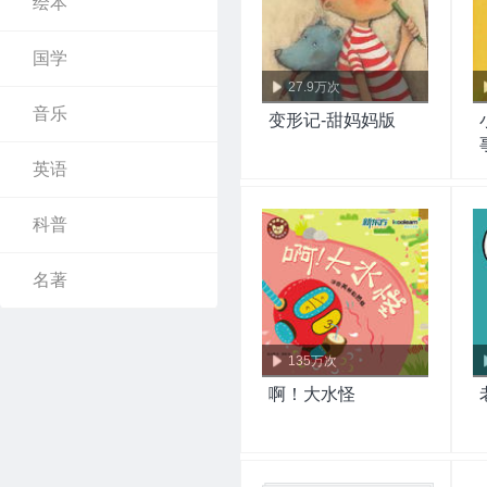
绘本
国学
27.9万次
音乐
变形记-甜妈妈版
英语
科普
名著
135万次
啊！大水怪