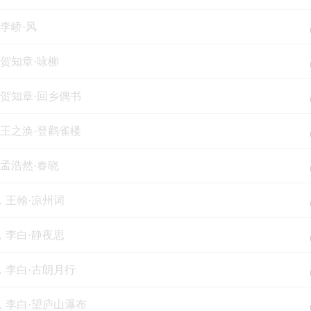
知识，更能增进亲情，以及孩子对父母的崇拜之情。
李峤·风
STEAM教育理念，有趣又有料：
在讲古诗的同时，总是先会讲个有趣的相关故事，更会旁征博引结合STE
，贺知章·咏柳
浩然爸爸的引导下，诗词不仅仅再是文科专享，而是文学、历史、艺术、
从《长歌行》可以聊到宇宙大爆炸！
，贺知章·回乡偶书
三诵，从感受正音诵读到透彻理解：
在开讲之前，童声诵读+专业播音员级诵读，用标准现代汉语发音教读，
，王之涣·登鹳雀楼
问题，并让孩子感受诗词韵律之美；第二诵，在讲述完相关典故故事后，
读中学会解读准确的诗词大意；第三诵，在对诗词意境、思想内涵及其典
最后的诗词复读，将使让孩子进一步透彻理解该首诗词。
，孟浩然·春晓
介】
，王翰·凉州词
：
人，原浙江电台著名主播，曾获中国新闻奖、中国广播影视大奖。他同时
爸，国学亲子教育从业者。
，李白·静夜思
，李白·古朗月行
然小朋友，在爸爸的言传身教下成为知识渊博的小小学霸，从3000多位小
考入杭州某知名民办小学，并受校方邀请成为新生代表登台发言。
，李白·望庐山瀑布