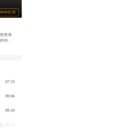
PP中打开
然爸爸
的80篇
的朗读，
解古诗
助孩子
07:33
教学大
09:06
09:10
音版古
家长
08:35
学到更