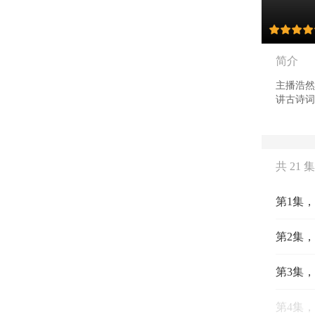
简介
主播浩然
讲古诗词
小学生必
有故事，
词。
本专辑既
共 21 集
赢在起跑
【课程特
第1集
1、幼儿
《浩然爸
第2集
纲》指定
2、父子
第3集
亲子共学
诗朗读口
第4集
们，大家