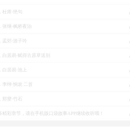
，杜甫·绝句
，张继·枫桥夜泊
，孟郊·游子吟
集，白居易·赋得古原草送别
，白居易·池上
，李绅·悯农 二首
，郑燮·竹石
多精彩章节，请在手机版口袋故事APP继续收听哦！