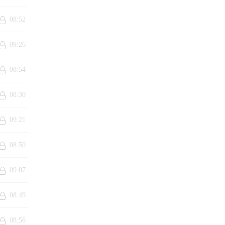
08:52
AM素质
09:26
科学的
08:54
来纠正孩
08:30
让孩子
故加以
09:21
08:50
也是个
09:07
08:49
朋友中脱
08:56