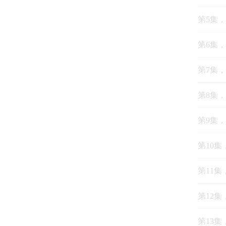
多诗词和
第5集，
3、糅合
浩然爸爸
第6集
教育。在
结合体！
第7集
4、一诗
第一诵，
第8集
子的语音
于再次诵
赏析后，
第9集
【主播简
第10集
浩然爸爸
资深媒体
八零后爸
第11集
浩然：
第12集
7岁的浩
颖而出，
第13集