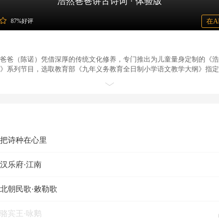
浩然爸爸讲古诗词 · 体验版
87%好评
在A
爸爸（陈诺）凭借深厚的传统文化修养，专门推出为儿童量身定制的《浩
》系列节目，选取教育部《九年义务教育全日制小学语文教学大纲》指定
备的古诗词，结合STEAM教育理念，以亲子互动的形式，符合诗歌韵味
有赏析，特别从古诗词出发对各学科进行知识链接，为低幼儿童及家长讲
可作为幼儿诗学启蒙，也可作为小学语文的补充，更有利于学生掌握，帮
线。
色】
，把诗种在心里
诗学启蒙首选，小学语文的拓展补充：
爸讲古诗词》系列节目，全部选取教育部《九年义务教育全日制小学语文
，汉乐府·江南
的80篇小学生必备的古诗词。
互动对话式讲学，亲子共诵增进家庭亲情：
，北朝民歌·敕勒歌
是浩然爸爸专为家庭教育设计的课程模式，大人孩子都爱听。小浩然的童
齿清晰富有感情，浩然爸爸的父亲版古诗吟诵演绎融合诗词意境。亲爱的
，骆宾王·咏鹅
不妨也像浩然爸爸学习，带着您的宝贝一起来亲子吟诵，不仅可以让宝贝