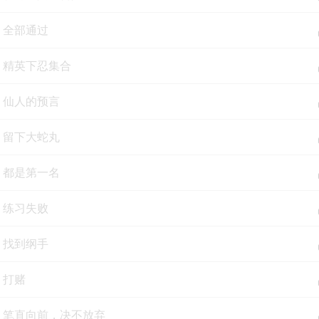
集 全部通过
集 精英下忍集合
集 仙人的预言
集 留下大蛇丸
集 都是第一名
集 练习失败
集 找到纲手
集 打赌
集 笔直向前，决不放弃