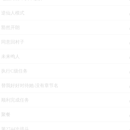
集 逆仙人模式
集 豁然开朗
集 同意回村子
集 未来鸣人
集 执行C级任务
集 替我好好对待她-没有章节名
集 顺利完成任务
集 聚餐
 第2744次战斗