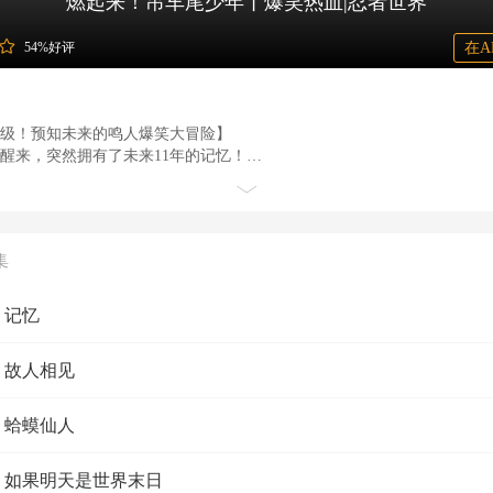
燃起来！吊车尾少年丨爆笑热血|忍者世界
54%好评
在A
级！预知未来的鸣人爆笑大冒险】
醒来，突然拥有了未来11年的记忆！
分身术，就知道大蛇丸要毁灭木叶？
，就发现佐助会叛逃？
丸子头的热血少年握紧拳头："这次我要改写所有人的结局！"
发现徒弟能剧透忍界大事，立刻抓来问题少年天团——傲娇佐助、科学狂
集
整天喊着"我要当火影"的鸣人，开始了史上最混乱的修行之旅！
集 记忆
集 故人相见
集 蛤蟆仙人
集 如果明天是世界末日