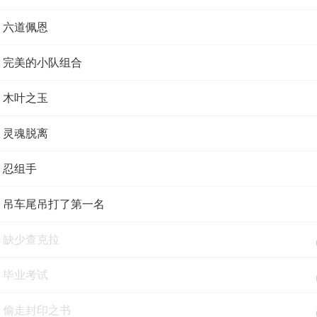
集 六道佩恩
集 完美的小队组合
集 木叶之玉
集 灵魂脱离
集 忍组手
集 吊车尾吊打了第一名
集 缺少查克拉
集 毕业考试
集 偷走封印之书