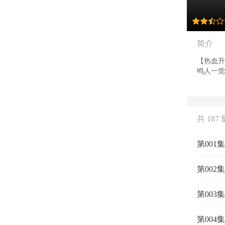
简介
【热血升
鸣人一觉
还没学会
还没毕业
这个顶着
当自来也
共 187 
丸，加上
第001
第002
第003
第004