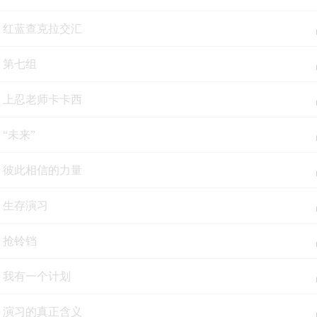
集 红蓝查克拉交汇
集 第七组
集 上忍老师卡卡西
第017集 “未来”
集 彼此相信的力量
集 生存演习
集 抢铃铛
集 我有一个计划
集 演习的真正含义