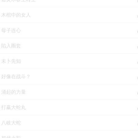
集 木棺中的女人
集 母子连心
集 陷入圈套
集 未卜先知
集 好像在战斗？
集 涌起的力量
集 打赢大蛇丸
集 八岐大蛇