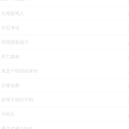
集 九尾版鸣人
集 中忍考试
集 情报搜集能力
集 死亡森林
集 真是个狡猾的家伙
集 沙瀑送葬
集 桀骜不驯的守鹤
集 大蛇丸
集 通灵术秽土转生