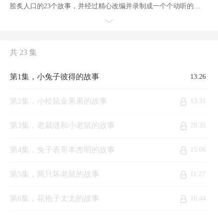
脍炙人口的23个故事，并经过精心改编并录制成一个个动听的音
乐小故事，情节生动，语言优美，引人入胜。作者通过对一个个
小动物机智聪明的描写，将爱与美德、童趣与智慧融汇其中，小
朋友们在听故事中受到潜移默化的启发、熏陶，与小动物们一起
快乐成长。
共 23 集
第1集，小兔子彼得的故事
13:26
第2集，小松鼠金果果的故事
13:31
第3集，老裁缝和小老鼠的故事
28:35
第4集，兔子表哥本杰明的故事
15:06
第5集，两只坏老鼠的故事
11:27
第6集，花袍子太太的故事
16:44