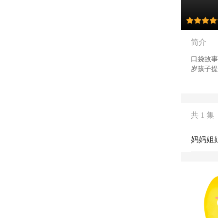
简介
口袋故事
岁孩子提
童谣、经
共 1 集
妈妈姐