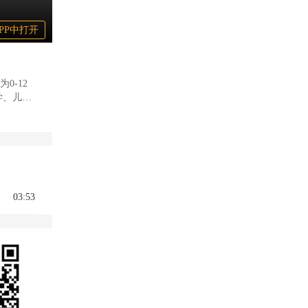
PP中打开
0-12
学、儿歌
03:53