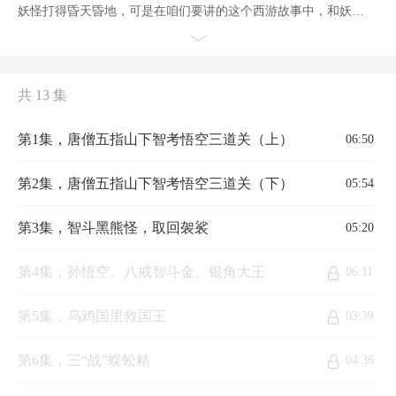
妖怪打得昏天昏地，可是在咱们要讲的这个西游故事中，和妖怪
们不仅有武斗，还有文斗？什么是文斗呢，原来，狡猾的妖怪
们，不想和悟空打斗时，就想出各种谜题，答对了就顺利过关，
答不对就要吃了唐僧。面对诡计多端的众多妖怪，四肢发达的孙
悟空、头脑简单的猪八戒、憨厚老实的沙和尚，他们能否顺利闯
共 13 集
关呢？小朋友们，快来听听故事中妖怪们花样百出的迷语，一起
来帮助悟空师兄弟闯关，拯救唐僧，取得真经吧！
第1集，唐僧五指山下智考悟空三道关（上）
06:50
第2集，唐僧五指山下智考悟空三道关（下）
05:54
第3集，智斗黑熊怪，取回袈裟
05:20
第4集，孙悟空、八戒智斗金、银角大王
06:11
第5集，乌鸡国里救国王
03:39
第6集，三“战”蜈蚣精
04:36