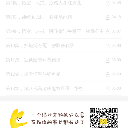
第7集，悟空、八戒、沙僧大斗红孩儿
04:48
第8集，趣经女儿国，智斗琵琶精
04:18
第9集，悟空、八戒、哪咤智过牛魔王、铁扇公主
07:07
第10集，扫塔辩奇冤，智取舍利子
05:08
第11集，宝象国智斗黄袍怪
06:00
第12集，通天河智斗鲤鱼精
04:59
第13集，猪八戒高老庄趣答唐僧、悟空
06:03