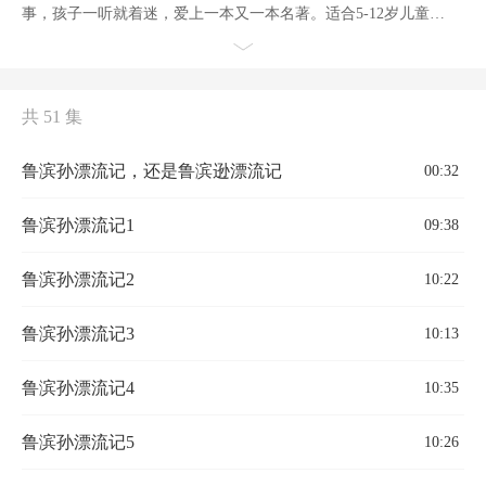
事，孩子一听就着迷，爱上一本又一本名著。适合5-12岁儿童。
本次推出的节目《鲁滨孙漂流记》（《鲁滨逊漂流记》）是英国
作家丹尼尔·笛福的代表作，它讲述了一个少年漂流到荒岛的离奇
经历。300多年前，有一个叫鲁滨孙的小伙子，他放着舒舒服服的
共 51 集
日子不过，非要出海去探险。这一去啊，就是好几十年。他很多
次遇到风暴差点淹死在海里，还有一次被海盗抓去当了奴隶，最
离奇的是，他还曾经漂流到一个荒岛上，那里一个人都没有，没
鲁滨孙漂流记，还是鲁滨逊漂流记
00:32
有房子可以住，没有粮食可以吃，也没有衣服可以穿，那他到底
要怎么样才能活下来呢？
鲁滨孙漂流记1
09:38
鲁滨孙漂流记2
10:22
鲁滨孙漂流记3
10:13
鲁滨孙漂流记4
10:35
鲁滨孙漂流记5
10:26