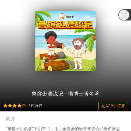
鲁滨逊漂流记 · 喵博士听名著
81%好评
在APP中打开
简介
“喵博士听名著”系列节目，用儿童喜爱的语言来讲诉经典名著故