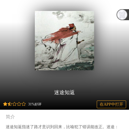
迷途知返
31%好评
在APP中打开
简介
迷途知返指迷了路才意识到回来，比喻犯了错误能改正。迷途：