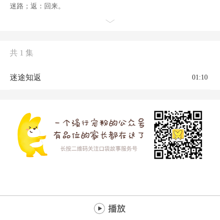
迷路；返：回来。
共 1 集
迷途知返
01:10