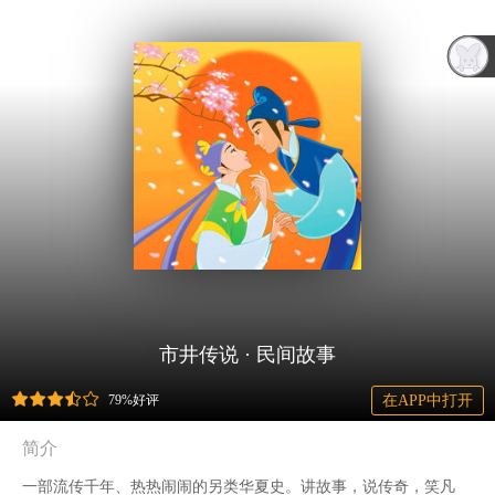
市井传说 · 民间故事
79%好评
在APP中打开
简介
一部流传千年、热热闹闹的另类华夏史。讲故事，说传奇，笑凡