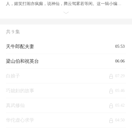
人，嬉笑打闹亦疯癫，说神仙，腾云驾雾若等闲。这一辑小编精
选了：《白娘子》《梁山伯和祝英台》《巧媳妇的故事》《含羞
草》等精品故事。
共 9 集
天牛郎配夫妻
05:53
梁山伯和祝英台
06:06
白娘子
07:29
巧媳妇的故事
05:46
真武修仙
05:42
华佗虚心求学
04:50