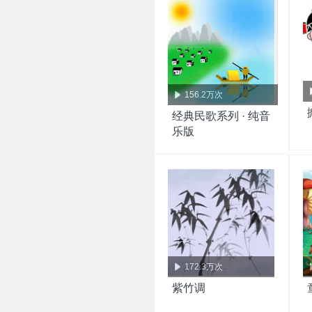
156.2万次
经典民歌系列 · 纯音
乐版
172.3万次
紫竹调