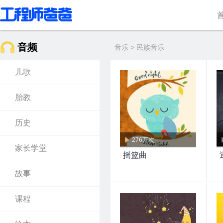
音频
音乐 > 民族音乐
儿歌
胎教
历史
276万次
家长学堂
摇篮曲
故事
课程