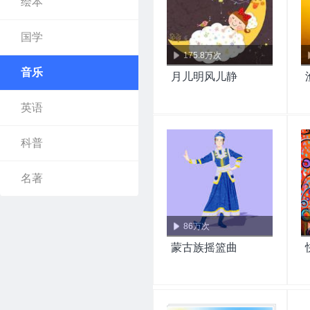
绘本
国学
175.8万次
音乐
月儿明风儿静
英语
科普
名著
86万次
蒙古族摇篮曲