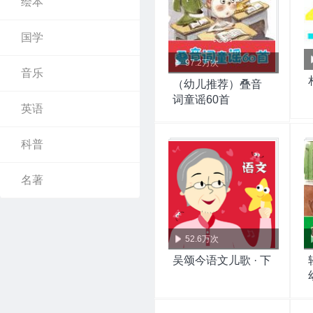
绘本
国学
97.2万次
音乐
（幼儿推荐）叠音
词童谣60首
英语
科普
名著
52.6万次
吴颂今语文儿歌 · 下