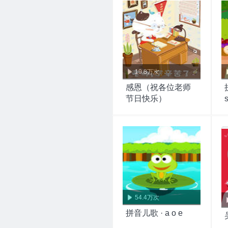
19.8万次
感恩（祝各位老师
节日快乐）
s
54.4万次
拼音儿歌 · a o e