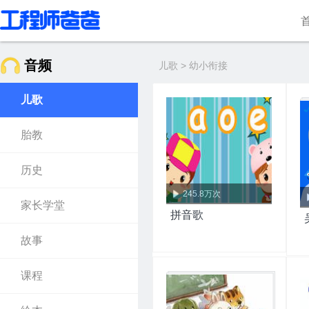
音频
儿歌 > 幼小衔接
儿歌
胎教
历史
245.8万次
家长学堂
拼音歌
故事
课程