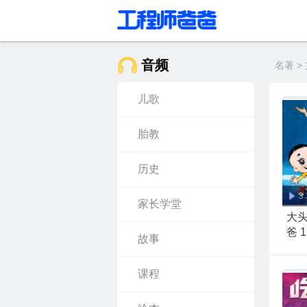
音频
名著 >
儿歌
胎教
历史
3
家长学堂
大
爸 1
故事
课程