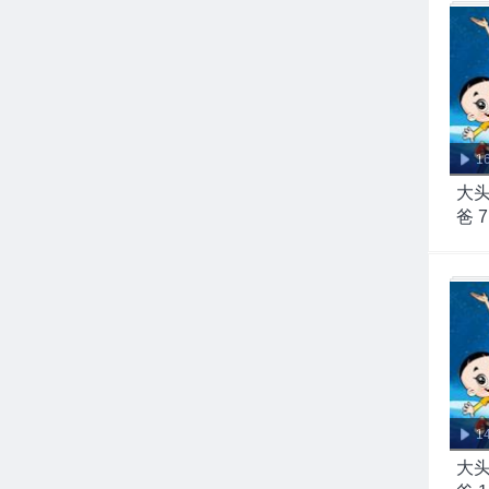
1
大
爸 7
1
大