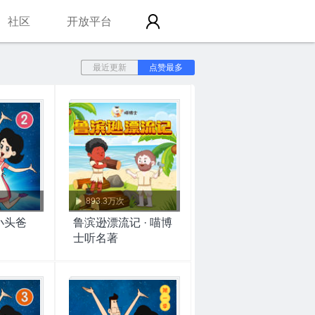
社区
开放平台
最近更新
点赞最多
893.3万次
小头爸
鲁滨逊漂流记 · 喵博
士听名著