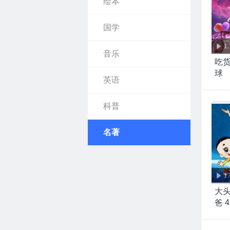
绘本
国学
1
音乐
吃货
球
英语
科普
名著
1
大
爸 4