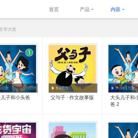
首页
产品
内容
 文学大奖
.3亿次
6.9亿次
3058.1万次
头儿子和小头爸
父与子 · 作文故事版
大头儿子和
爸 2