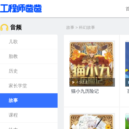
音频
故事 > 科幻故事
儿歌
胎教
历史
4.5亿次
家长学堂
猫小九历险记
故事
课程