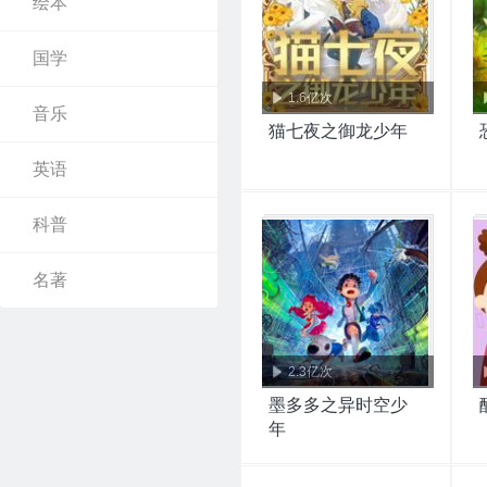
绘本
国学
1.6亿次
音乐
猫七夜之御龙少年
英语
科普
名著
2.3亿次
墨多多之异时空少
年