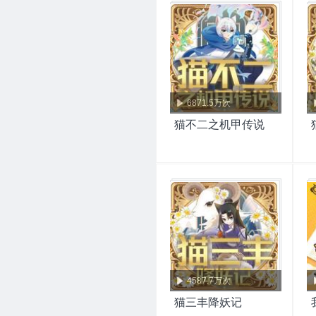
6871.5万次
猫不二之机甲传说
4587.7万次
猫三丰降妖记