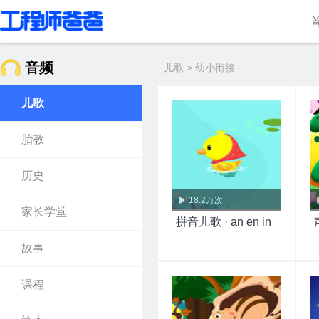
音频
儿歌 > 幼小衔接
儿歌
胎教
历史
18.2万次
家长学堂
拼音儿歌 · an en in
故事
课程