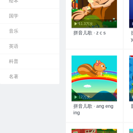
绘本
国学
11.3万次
音乐
拼音儿歌 · z c s
英语
科普
名著
12万次
拼音儿歌 · ang eng
ing