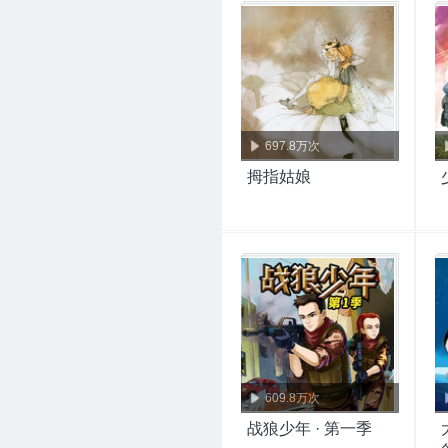
697.8万次
拇指姑娘
609.8万次
战狼少年 · 第一季