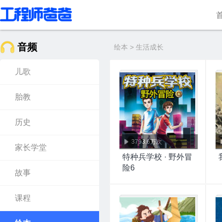
音频
绘本 > 生活成长
儿歌
胎教
历史
3793.6万次
家长学堂
特种兵学校 · 野外冒
险6
故事
课程