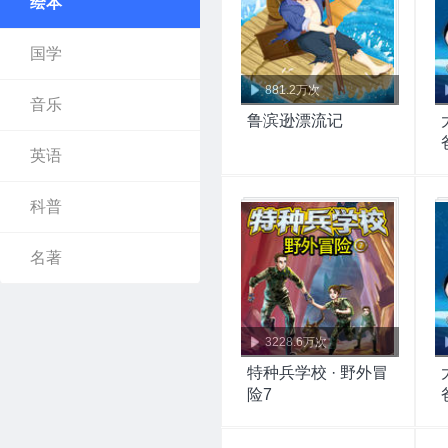
绘本
国学
881.2万次
音乐
鲁滨逊漂流记
英语
科普
名著
3228.6万次
特种兵学校 · 野外冒
险7