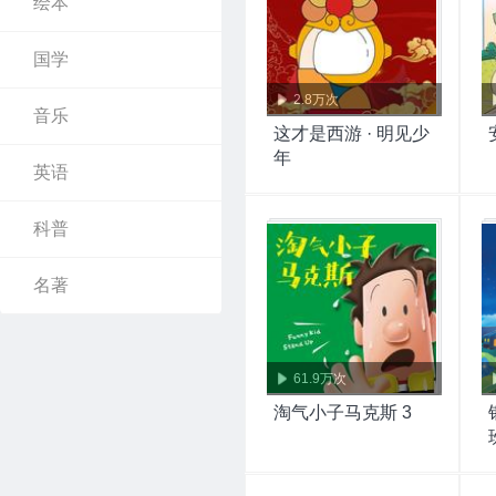
绘本
国学
2.8万次
音乐
这才是西游 · 明见少
年
英语
科普
名著
61.9万次
淘气小子马克斯 3