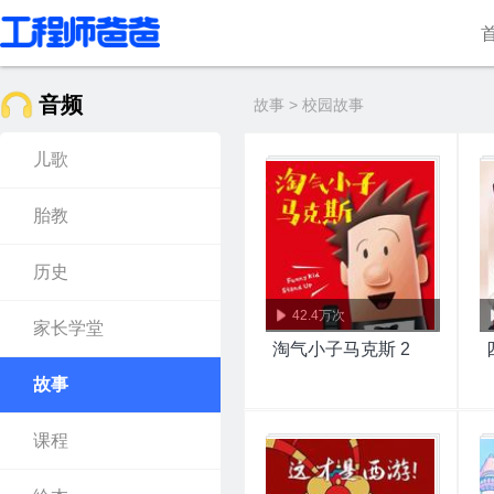
音频
故事 > 校园故事
儿歌
胎教
历史
42.4万次
家长学堂
淘气小子马克斯 2
故事
课程