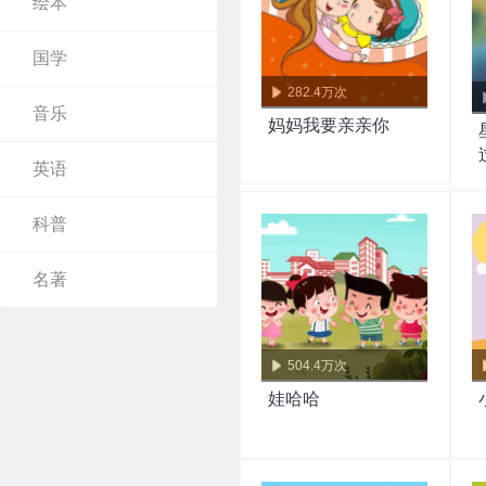
绘本
国学
282.4万次
音乐
妈妈我要亲亲你
英语
科普
名著
504.4万次
娃哈哈