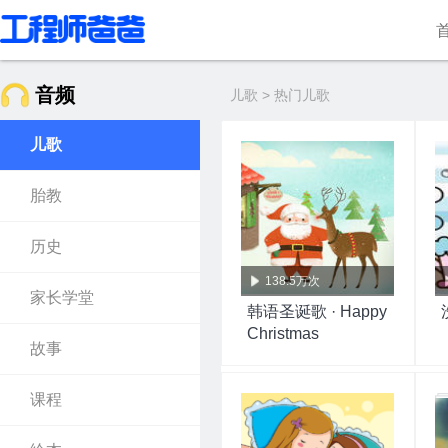
音频
儿歌 > 热门儿歌
儿歌
胎教
历史
138.5万次
家长学堂
韩语圣诞歌 · Happy
Christmas
故事
课程