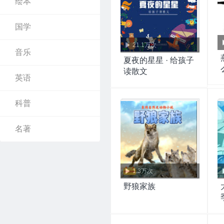
绘本
国学
21.1万次
音乐
夏夜的星星 · 给孩子
读散文
英语
科普
名著
1.3万次
野狼家族