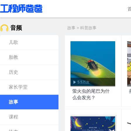
音频
故事 > 科普故事
儿歌
胎教
历史
5.5万次
家长学堂
萤火虫的尾巴为什
么会发光？
故事
课程