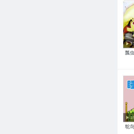
3
瓢
1
鸵