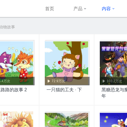
首页
产品
内容
 动物故事
6.4万次
72.9万次
103.2万次
路路的故事 2
一只猫的工夫 · 下
黑糖恐龙与
年