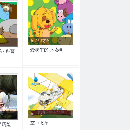
36.3万次
爱吹牛的小花狗
· 科普
37万次
空中飞羊
学历险