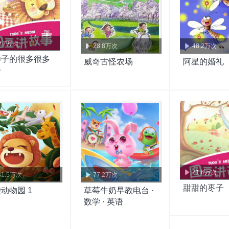
9.7万次
28.8万次
48.2万次
狮子的很多很多
威奇古怪农场
阿星的婚礼
子
21.6万次
81.5万次
77.2万次
甜甜的枣子
动物园 1
草莓牛奶早教电台 ·
数学 · 英语