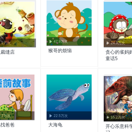
47.9万次
1.2万次
24.3万次
猴哥的烦恼
虫裁缝店
贪心的雀妈妈 
童话5
8.7万次
22.5万次
15.2万次
鸟找爸爸
大海龟
开心乐意科