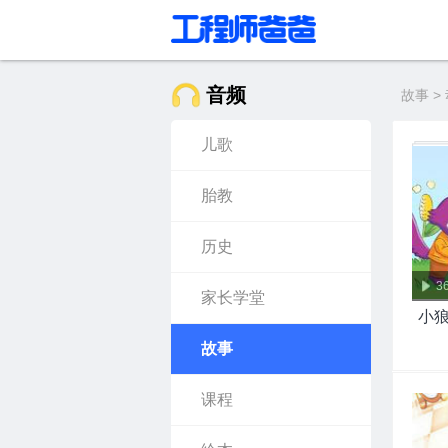
音频
故事 >
儿歌
胎教
历史
3
家长学堂
小狼
故事
课程