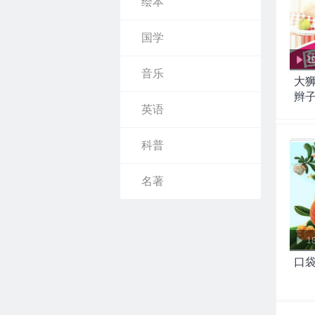
绘本
国学
1
音乐
大
辫
英语
科普
名著
1
口袋