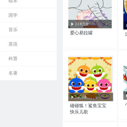
绘本
国学
23.8万次
音乐
爱心易拉罐
英语
科普
名著
5.3万次
碰碰狐！鲨鱼宝宝
快乐儿歌