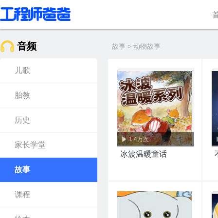
音频
故事 > 动物故事
儿歌
胎教
历史
1.4万次
家长学堂
冰波温暖童话
故事
课程