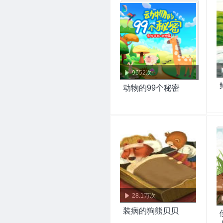
9652次
动物的99个秘密
28.1万次
装病的狗熊贝贝