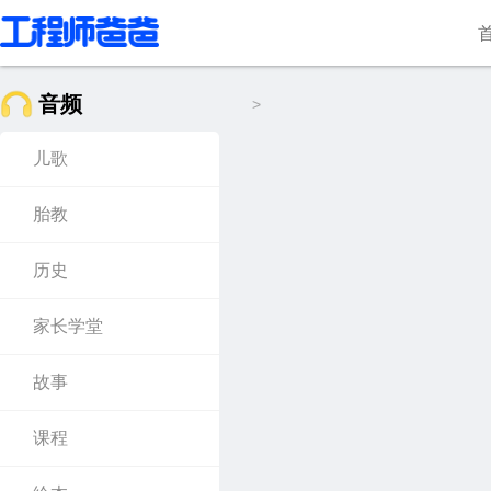
音频
>
儿歌
胎教
历史
家长学堂
故事
课程