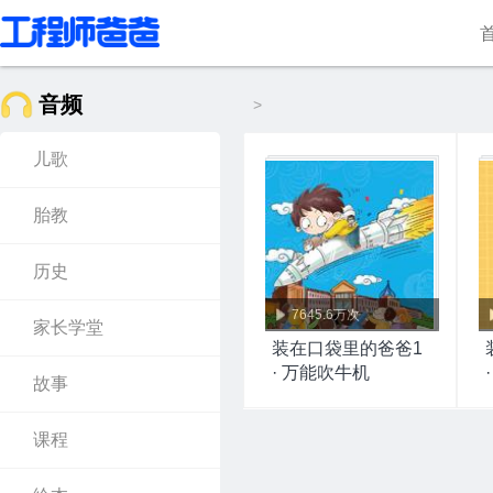
音频
>
儿歌
胎教
历史
7645.6万次
家长学堂
装在口袋里的爸爸1
· 万能吹牛机
故事
课程