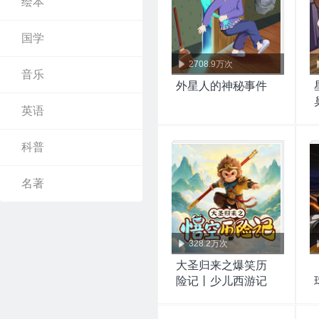
绘本
国学
2708.9万次
音乐
外星人的神秘事件
英语
科普
名著
328.2万次
大圣归来之爆笑历
险记丨少儿西游记
后传|探险丨十三妖