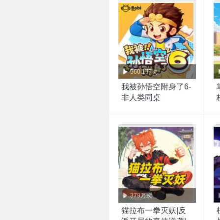
560.1万次
我被孙悟空附身了6-
非人类同桌
379万次
猫拉布一拳灭妖|反