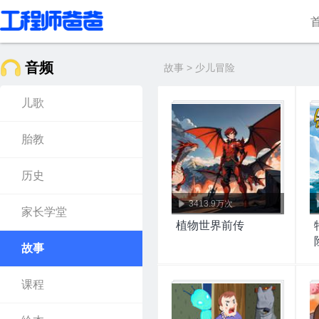
音频
故事 > 少儿冒险
儿歌
胎教
历史
3413.9万次
家长学堂
植物世界前传
故事
课程