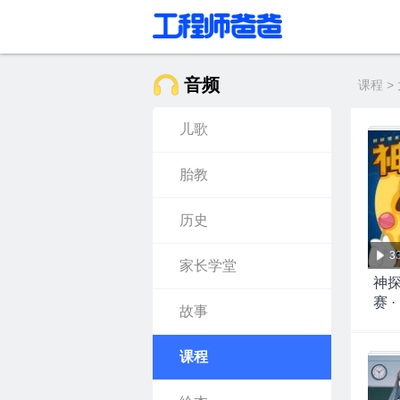
音频
课程 >
儿歌
胎教
历史
3
家长学堂
神探
赛 
故事
课程