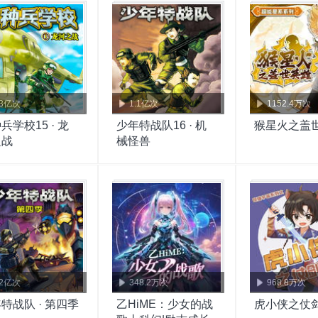
.3亿次
1.1亿次
1152.4万次
兵学校15 · 龙
少年特战队16 · 机
猴星火之盖
之战
械怪兽
.2亿次
348.2万次
968.8万次
特战队 · 第四季
乙HiME：少女的战
虎小侠之仗