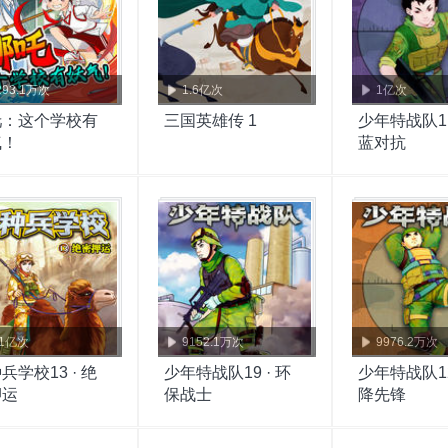
293.1万次
1.6亿次
1亿次
吒：这个学校有
三国英雄传 1
少年特战队11
气！
蓝对抗
.1亿次
9152.1万次
9976.2万次
兵学校13 · 绝
少年特战队19 · 环
少年特战队12
押运
保战士
降先锋