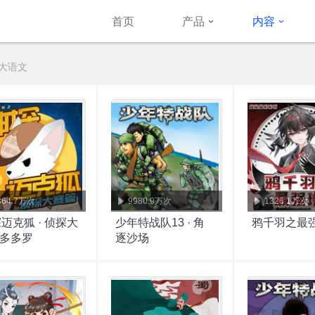
首页
产品
内容
 大语文
364.7万次
9980.9万次
1326.1万次
迈克狐 · 侦探大
少年特战队13 · 角
鸦千羽之最
· 多多罗
逐沙场