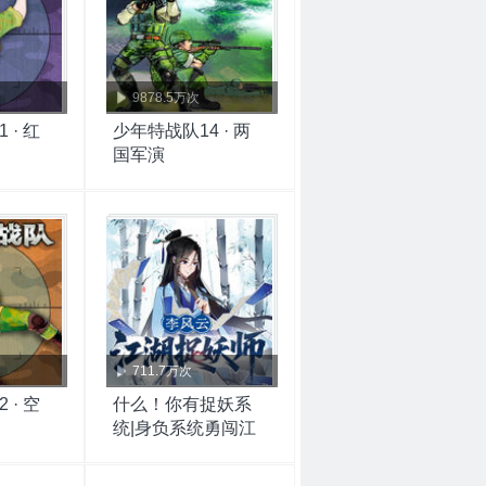
9878.5万次
 · 红
少年特战队14 · 两
国军演
711.7万次
 · 空
什么！你有捉妖系
统|身负系统勇闯江
湖|独木舟故事