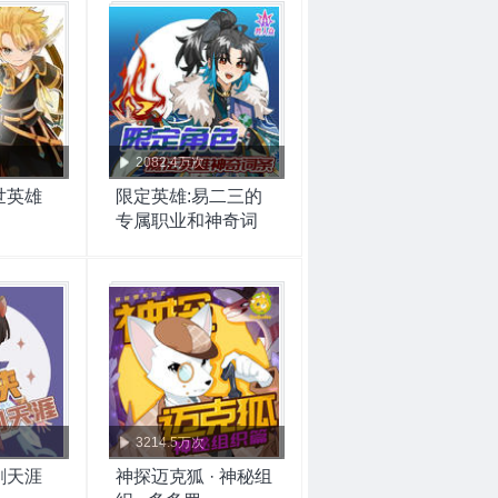
2082.4万次
世英雄
限定英雄:易二三的
专属职业和神奇词
条|千面世界
3214.5万次
剑天涯
神探迈克狐 · 神秘组