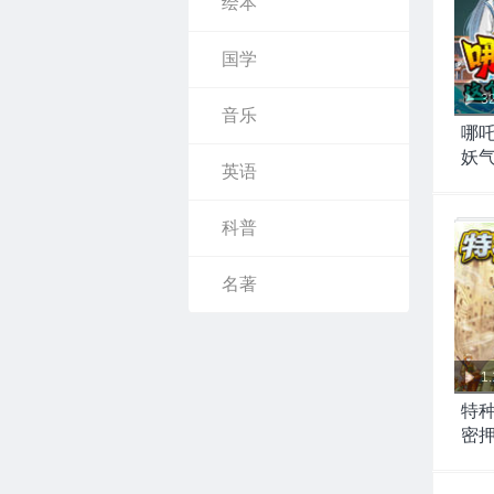
绘本
国学
3
音乐
哪
妖
英语
科普
名著
1
特种
密