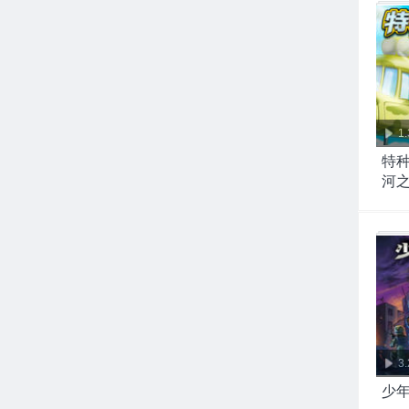
1
特种
河
3
少年