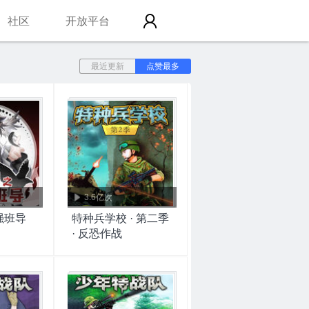
社区
开放平台
最近更新
点赞最多
3.6亿次
强班导
特种兵学校 · 第二季
· 反恐作战