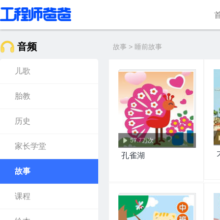
音频
故事 > 睡前故事
儿歌
胎教
历史
57.7万次
家长学堂
孔雀湖
故事
课程