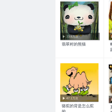
33.9万次
翡翠村的熊猫
47.1万次
骆驼的背是怎么驼
的