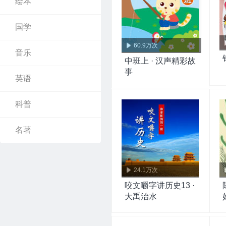
绘本
国学
60.9万次
音乐
中班上 · 汉声精彩故
事
英语
科普
名著
24.1万次
咬文嚼字讲历史13 ·
大禹治水