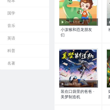
绘本
国学
2591.5万次
音乐
小泼猴和恐龙朋友
们
英语
科普
名著
1804.6万次
装在口袋里的爸爸 ·
美梦制造机