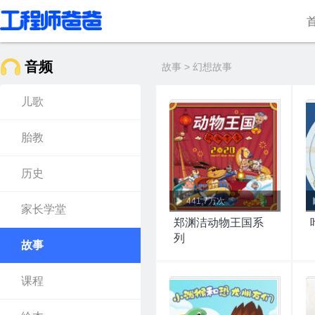
音频
故事 > 幻想故事
儿歌
胎教
历史
441.7万次
家长学堂
郑渊洁动物王国系
列
故事
课程