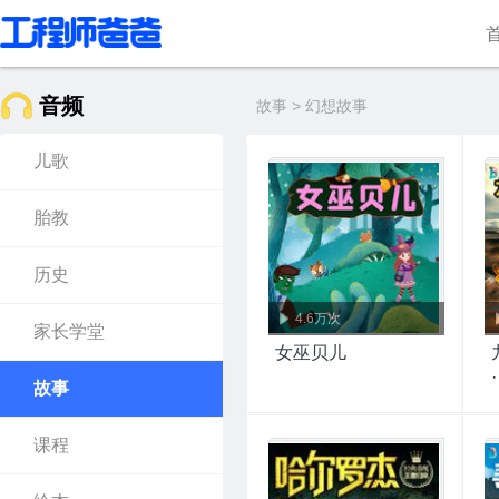
音频
故事 > 幻想故事
儿歌
胎教
历史
4.6万次
家长学堂
女巫贝儿
故事
课程