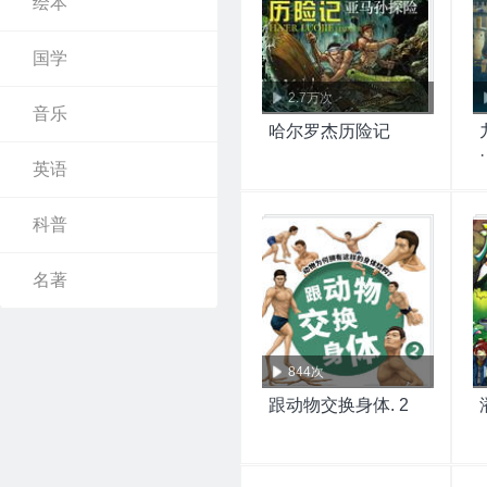
绘本
国学
2.7万次
音乐
哈尔罗杰历险记
英语
科普
名著
844次
跟动物交换身体. 2