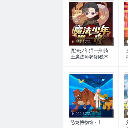
337.5万次
魔法少年猫一舟|骑
士魔法师双修|独木
舟
922.7万次
恐龙博物馆 · 上