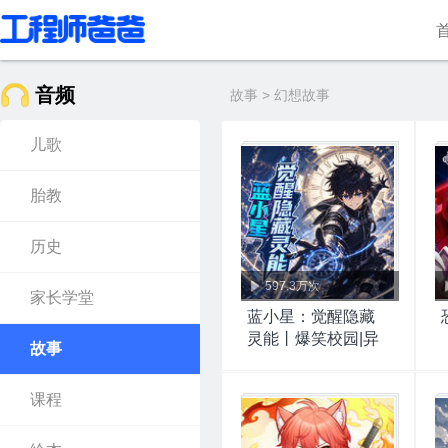
音频
故事 > 幻想故事
儿歌
胎教
历史
597.3万次
家长学堂
蓝小星：觉醒隐藏
灵能丨爆笑校园|异
故事
能求生
课程