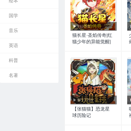
绘本
国学
783万次
音乐
猫长星·圣焰传奇|红
猫少年的异能觉醒|
英语
猫不理故事
科普
名著
571.7万次
【张猫猫】恐龙星
球历险记